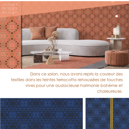
Dans ce salon, nous avons repris la couleur des
textiles
dans les teintes terracotta rehaussées de touches
vives
pour une audacieuse ha
rmonie
bohème
et
chaleureuse.